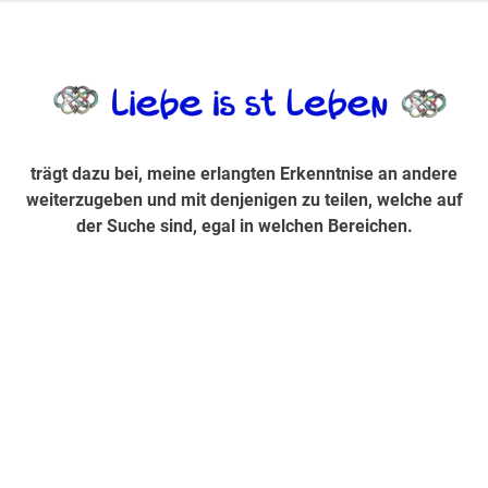
Zum
Inhalt
trägt dazu bei, diese mir erlangte Erkenntnis an andere
LiebeIsstLe
springen
weiterzugeben und mit denjenigen zu teilen, welche auf der
Suche sind, egal in welchen Bereichen.
trägt dazu bei, meine erlangten Erkenntnise an andere
weiterzugeben und mit denjenigen zu teilen, welche auf
der Suche sind, egal in welchen Bereichen.