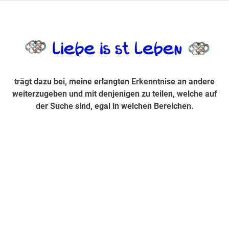
Zum
Inhalt
trägt dazu bei, diese mir erlangte Erkenntnis an andere
LiebeIsstLe
springen
weiterzugeben und mit denjenigen zu teilen, welche auf der
Suche sind, egal in welchen Bereichen.
trägt dazu bei, meine erlangten Erkenntnise an andere
weiterzugeben und mit denjenigen zu teilen, welche auf
der Suche sind, egal in welchen Bereichen.