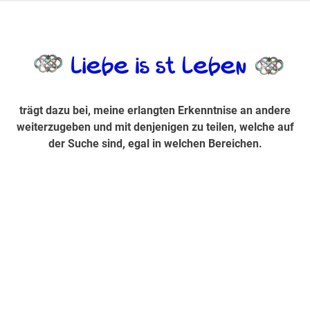
Zum
Inhalt
trägt dazu bei, diese mir erlangte Erkenntnis an andere
LiebeIsstLe
springen
weiterzugeben und mit denjenigen zu teilen, welche auf der
Suche sind, egal in welchen Bereichen.
trägt dazu bei, meine erlangten Erkenntnise an andere
weiterzugeben und mit denjenigen zu teilen, welche auf
der Suche sind, egal in welchen Bereichen.