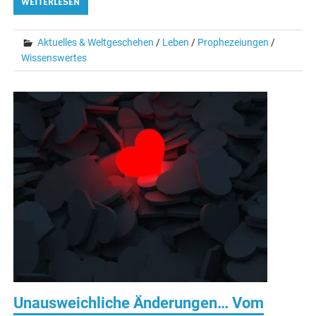
WEITERLESEN
Aktuelles & Weltgeschehen
/
Leben
/
Prophezeiungen
/
Wissenswertes
Unausweichliche Änderungen… Vom