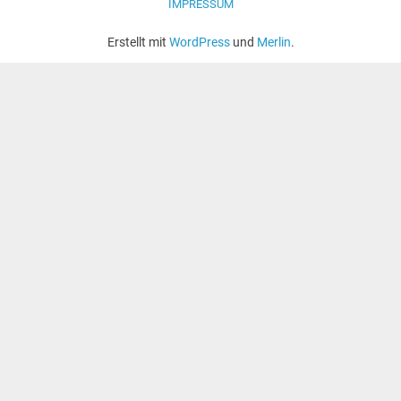
IMPRESSUM
Erstellt mit
WordPress
und
Merlin
.