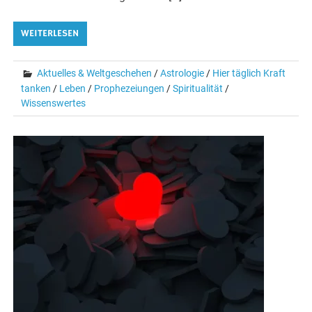
WEITERLESEN
Aktuelles & Weltgeschehen
/
Astrologie
/
Hier täglich Kraft
tanken
/
Leben
/
Prophezeiungen
/
Spiritualität
/
Wissenswertes