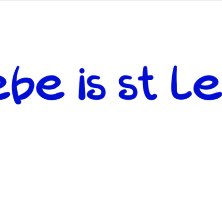
 andere weiterzugeben und mit denjenigen zu teilen, welche auf d