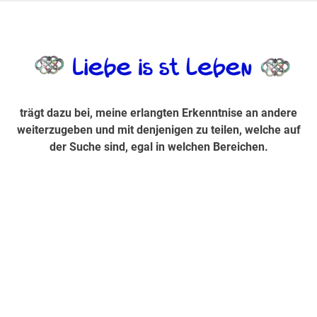
Zum
Inhalt
trägt dazu bei, diese mir erlangte Erkenntnis an andere
LiebeIsstLe
springen
weiterzugeben und mit denjenigen zu teilen, welche auf der
Suche sind, egal in welchen Bereichen.
trägt dazu bei, meine erlangten Erkenntnise an andere
weiterzugeben und mit denjenigen zu teilen, welche auf
der Suche sind, egal in welchen Bereichen.