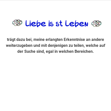
Zum
Inhalt
trägt dazu bei, diese mir erlangte Erkenntnis an andere
LiebeIsstLe
springen
weiterzugeben und mit denjenigen zu teilen, welche auf der
Suche sind, egal in welchen Bereichen.
trägt dazu bei, meine erlangten Erkenntnise an andere
weiterzugeben und mit denjenigen zu teilen, welche auf
der Suche sind, egal in welchen Bereichen.