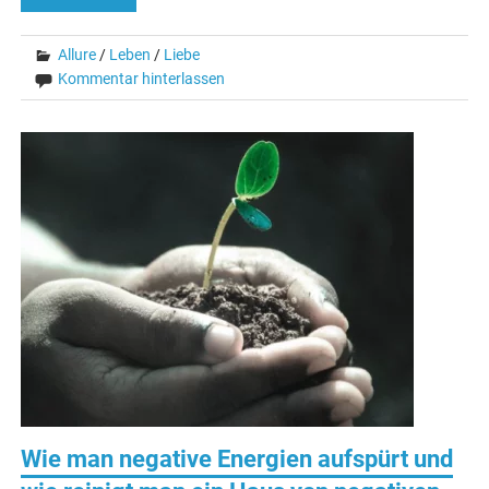
Allure
/
Leben
/
Liebe
Kommentar hinterlassen
Wie man negative Energien aufspürt und