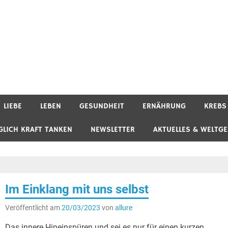
LIEBE
LEBEN
GESUNDHEIT
ERNÄHRUNG
KREBS
GLICH KRAFT TANKEN
NEWSLETTER
AKTUELLES & WELTG
Im Einklang mit uns selbst
Veröffentlicht am
20/03/2023
von
allure
Das innere Hineinspüren und sei es nur für einen kurzen