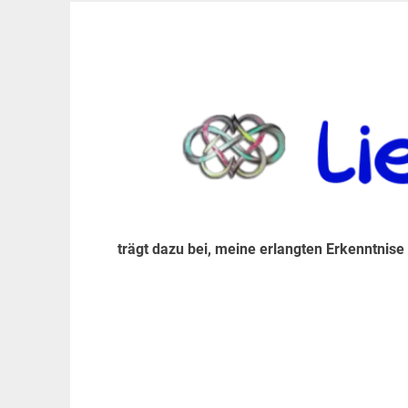
Zum
Inhalt
trägt dazu bei, diese mir erlangte Erkenntnis an
LiebeIsstLeben
springen
trägt dazu bei, meine erlangten Erkenntnise