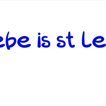
 andere weiterzugeben und mit denjenigen zu teilen, welche auf d