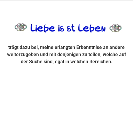
Zum
Inhalt
trägt dazu bei, diese mir erlangte Erkenntnis an andere
LiebeIsstLe
springen
weiterzugeben und mit denjenigen zu teilen, welche auf der
Suche sind, egal in welchen Bereichen.
trägt dazu bei, meine erlangten Erkenntnise an andere
weiterzugeben und mit denjenigen zu teilen, welche auf
der Suche sind, egal in welchen Bereichen.