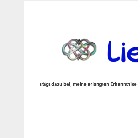
Zum
Inhalt
trägt dazu bei, diese mir erlangte Erkenntnis an
LiebeIsstLeben
springen
trägt dazu bei, meine erlangten Erkenntnise