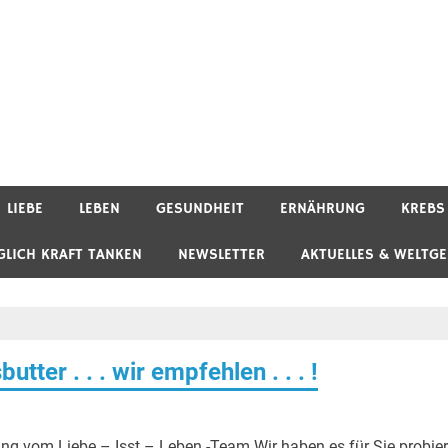
LIEBE
LEBEN
GESUNDHEIT
ERNÄHRUNG
KREBS
GLICH KRAFT TANKEN
NEWSLETTER
AKTUELLES & WELTG
tter . . . wir empfehlen . . . !
g vom Liebe – Isst – Leben -Team Wir haben es für Sie probier