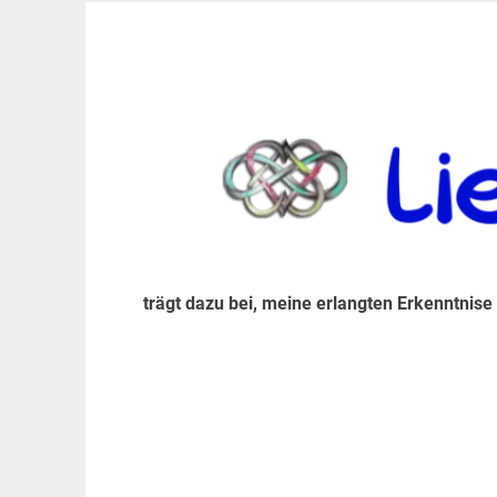
Zum
Inhalt
trägt dazu bei, diese mir erlangte Erkenntnis an
LiebeIsstLeben
springen
trägt dazu bei, meine erlangten Erkenntnise