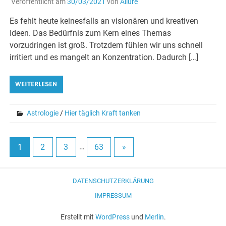
Veröffentlicht am
30/03/2021
von
Allure
Es fehlt heute keinesfalls an visionären und kreativen
Ideen. Das Bedürfnis zum Kern eines Themas
vorzudringen ist groß. Trotzdem fühlen wir uns schnell
irritiert und es mangelt an Konzentration. Dadurch […]
WEITERLESEN
Astrologie
/
Hier täglich Kraft tanken
1
2
3
…
63
»
DATENSCHUTZERKLÄRUNG
IMPRESSUM
Erstellt mit
WordPress
und
Merlin
.