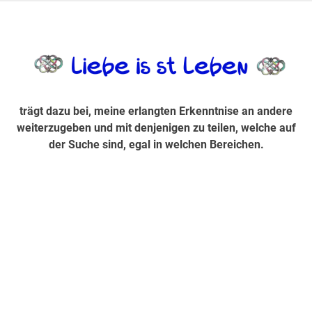
Zum
Inhalt
trägt dazu bei, diese mir erlangte Erkenntnis an andere
LiebeIsstLe
springen
weiterzugeben und mit denjenigen zu teilen, welche auf der
Suche sind, egal in welchen Bereichen.
trägt dazu bei, meine erlangten Erkenntnise an andere
weiterzugeben und mit denjenigen zu teilen, welche auf
der Suche sind, egal in welchen Bereichen.