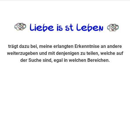
Zum
Inhalt
trägt dazu bei, diese mir erlangte Erkenntnis an andere
LiebeIsstLe
springen
weiterzugeben und mit denjenigen zu teilen, welche auf der
Suche sind, egal in welchen Bereichen.
trägt dazu bei, meine erlangten Erkenntnise an andere
weiterzugeben und mit denjenigen zu teilen, welche auf
der Suche sind, egal in welchen Bereichen.