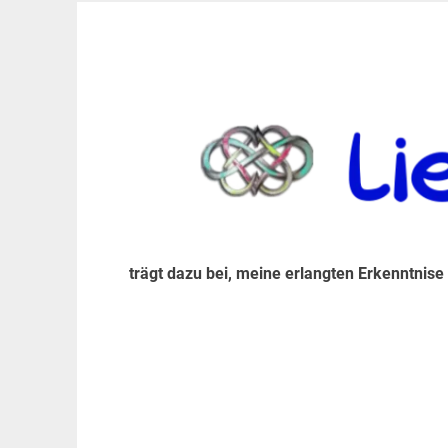
Zum
Inhalt
trägt dazu bei, diese mir erlangte Erkenntnis an
LiebeIsstLeben
springen
trägt dazu bei, meine erlangten Erkenntnise