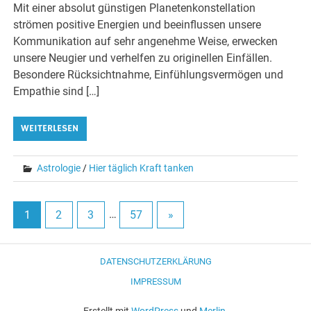
Mit einer absolut günstigen Planetenkonstellation
strömen positive Energien und beeinflussen unsere
Kommunikation auf sehr angenehme Weise, erwecken
unsere Neugier und verhelfen zu originellen Einfällen.
Besondere Rücksichtnahme, Einfühlungsvermögen und
Empathie sind […]
WEITERLESEN
Astrologie
/
Hier täglich Kraft tanken
1
2
3
…
57
»
DATENSCHUTZERKLÄRUNG
IMPRESSUM
Erstellt mit
WordPress
und
Merlin
.