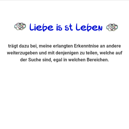
Zum
Inhalt
trägt dazu bei, diese mir erlangte Erkenntnis an andere
LiebeIsstLe
springen
weiterzugeben und mit denjenigen zu teilen, welche auf der
Suche sind, egal in welchen Bereichen.
trägt dazu bei, meine erlangten Erkenntnise an andere
weiterzugeben und mit denjenigen zu teilen, welche auf
der Suche sind, egal in welchen Bereichen.