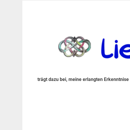
Zum
Inhalt
trägt dazu bei, diese mir erlangte Erkenntnis an
LiebeIsstLeben
springen
trägt dazu bei, meine erlangten Erkenntnise