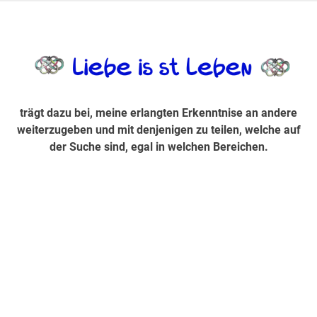
Zum
Inhalt
trägt dazu bei, diese mir erlangte Erkenntnis an andere
LiebeIsstLe
springen
weiterzugeben und mit denjenigen zu teilen, welche auf der
Suche sind, egal in welchen Bereichen.
trägt dazu bei, meine erlangten Erkenntnise an andere
weiterzugeben und mit denjenigen zu teilen, welche auf
der Suche sind, egal in welchen Bereichen.