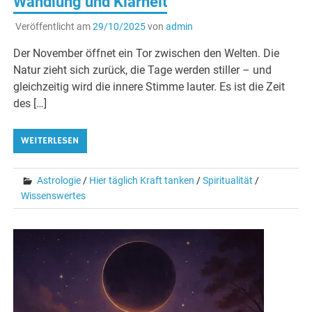
Wandlung und Klarheit
Veröffentlicht am
29/10/2025
von
admin
Der November öffnet ein Tor zwischen den Welten. Die
Natur zieht sich zurück, die Tage werden stiller – und
gleichzeitig wird die innere Stimme lauter. Es ist die Zeit
des […]
WEITERLESEN
Astrologie
/
Hier täglich Kraft tanken
/
Spiritualität
/
Wissenswertes