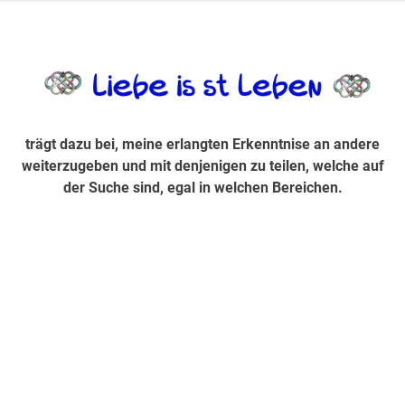
Zum
Inhalt
trägt dazu bei, diese mir erlangte Erkenntnis an andere
LiebeIsstLe
springen
weiterzugeben und mit denjenigen zu teilen, welche auf der
Suche sind, egal in welchen Bereichen.
trägt dazu bei, meine erlangten Erkenntnise an andere
weiterzugeben und mit denjenigen zu teilen, welche auf
der Suche sind, egal in welchen Bereichen.