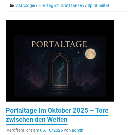
Astrologie
/
Hier täglich Kraft tanken
/
Spiritualität
Portaltage im Oktober 2025 – Tore
zwischen den Welten
Veröffentlicht am
05/10/2025
von
admin