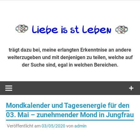
Zum
Inhalt
trägt dazu bei, diese mir erlangte Erkenntnis an andere
LiebeIsstLe
springen
weiterzugeben und mit denjenigen zu teilen, welche auf der
Suche sind, egal in welchen Bereichen.
trägt dazu bei, meine erlangten Erkenntnise an andere
weiterzugeben und mit denjenigen zu teilen, welche auf
der Suche sind, egal in welchen Bereichen.
Mondkalender und Tagesenergie für den
03. Mai – zunehmender Mond in Jungfrau
Veröffentlicht am
03/05/2020
von
admin