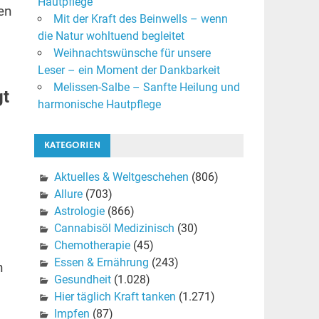
Hautpflege
en
Mit der Kraft des Beinwells – wenn
die Natur wohltuend begleitet
Weihnachtswünsche für unsere
Leser – ein Moment der Dankbarkeit
Melissen-Salbe – Sanfte Heilung und
gt
harmonische Hautpflege
KATEGORIEN
Aktuelles & Weltgeschehen
(806)
Allure
(703)
Astrologie
(866)
Cannabisöl Medizinisch
(30)
Chemotherapie
(45)
Essen & Ernährung
(243)
n
Gesundheit
(1.028)
Hier täglich Kraft tanken
(1.271)
Impfen
(87)