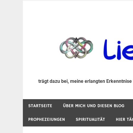
Zum
Inhalt
trägt dazu bei, diese mir erlangte Erkenntnis an
LiebeIsstLeben
springen
trägt dazu bei, meine erlangten Erkenntnise
STARTSEITE
ÜBER MICH UND DIESEN BLOG
PROPHEZEIUNGEN
SPIRITUALITÄT
HIER TÄ