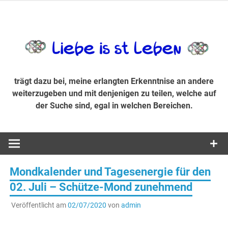
Zum
Inhalt
trägt dazu bei, diese mir erlangte Erkenntnis an andere
LiebeIsstLe
springen
weiterzugeben und mit denjenigen zu teilen, welche auf der
Suche sind, egal in welchen Bereichen.
trägt dazu bei, meine erlangten Erkenntnise an andere
weiterzugeben und mit denjenigen zu teilen, welche auf
der Suche sind, egal in welchen Bereichen.
Mondkalender und Tagesenergie für den
02. Juli – Schütze-Mond zunehmend
Veröffentlicht am
02/07/2020
von
admin