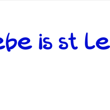
 andere weiterzugeben und mit denjenigen zu teilen, welche auf d