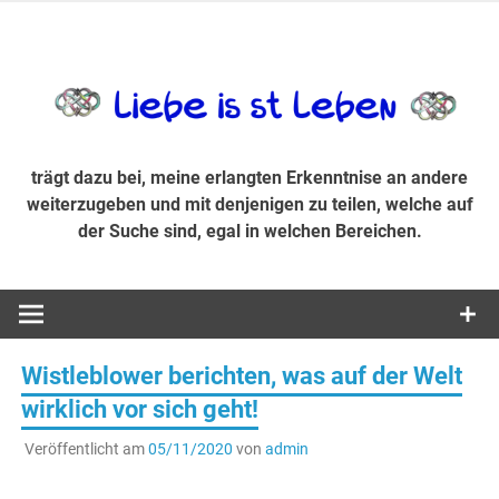
Zum
Inhalt
trägt dazu bei, diese mir erlangte Erkenntnis an andere
LiebeIsstLe
springen
weiterzugeben und mit denjenigen zu teilen, welche auf der
Suche sind, egal in welchen Bereichen.
trägt dazu bei, meine erlangten Erkenntnise an andere
weiterzugeben und mit denjenigen zu teilen, welche auf
der Suche sind, egal in welchen Bereichen.
Wistleblower berichten, was auf der Welt
wirklich vor sich geht!
Veröffentlicht am
05/11/2020
von
admin