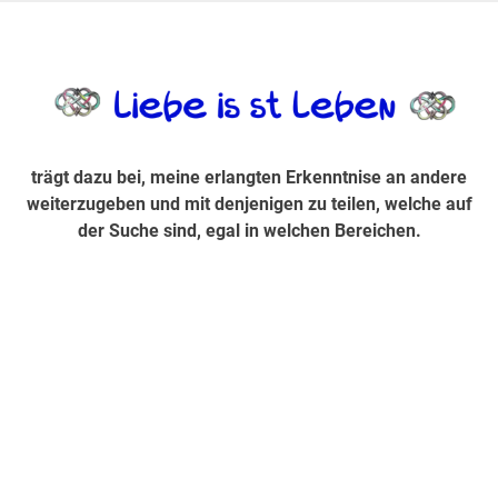
Zum
Inhalt
trägt dazu bei, diese mir erlangte Erkenntnis an andere
LiebeIsstLe
springen
weiterzugeben und mit denjenigen zu teilen, welche auf der
Suche sind, egal in welchen Bereichen.
trägt dazu bei, meine erlangten Erkenntnise an andere
weiterzugeben und mit denjenigen zu teilen, welche auf
der Suche sind, egal in welchen Bereichen.