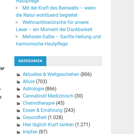
Hautpflege
Mit der Kraft des Beinwells – wenn
die Natur wohltuend begleitet
Weihnachtswünsche für unsere
Leser – ein Moment der Dankbarkeit
Melissen-Salbe – Sanfte Heilung und
harmonische Hautpflege
KATEGORIEN
der
Aktuelles & Weltgeschehen
(806)
Allure
(703)
Astrologie
(866)
r
Cannabisöl Medizinisch
(30)
n
Chemotherapie
(45)
Essen & Ernährung
(243)
Gesundheit
(1.028)
Hier täglich Kraft tanken
(1.271)
Impfen
(87)