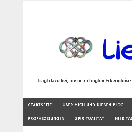
Zum
Inhalt
trägt dazu bei, diese mir erlangte Erkenntnis an
LiebeIsstLeben
springen
trägt dazu bei, meine erlangten Erkenntnise
STARTSEITE
ÜBER MICH UND DIESEN BLOG
PROPHEZEIUNGEN
SPIRITUALITÄT
HIER TÄ