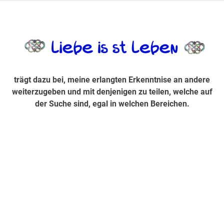
Zum
Inhalt
trägt dazu bei, diese mir erlangte Erkenntnis an andere
LiebeIsstLe
springen
weiterzugeben und mit denjenigen zu teilen, welche auf der
Suche sind, egal in welchen Bereichen.
trägt dazu bei, meine erlangten Erkenntnise an andere
weiterzugeben und mit denjenigen zu teilen, welche auf
der Suche sind, egal in welchen Bereichen.