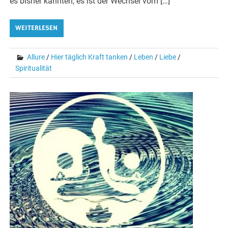
es bisher kannten, es ist der Wechsel vom […]
WEITERLESEN
Allure
/
Hier täglich Kraft tanken
/
Leben
/
Liebe
/
Spiritualität