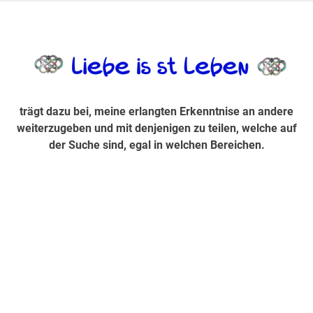
Zum
Inhalt
trägt dazu bei, diese mir erlangte Erkenntnis an andere
LiebeIsstLe
springen
weiterzugeben und mit denjenigen zu teilen, welche auf der
Suche sind, egal in welchen Bereichen.
trägt dazu bei, meine erlangten Erkenntnise an andere
weiterzugeben und mit denjenigen zu teilen, welche auf
der Suche sind, egal in welchen Bereichen.