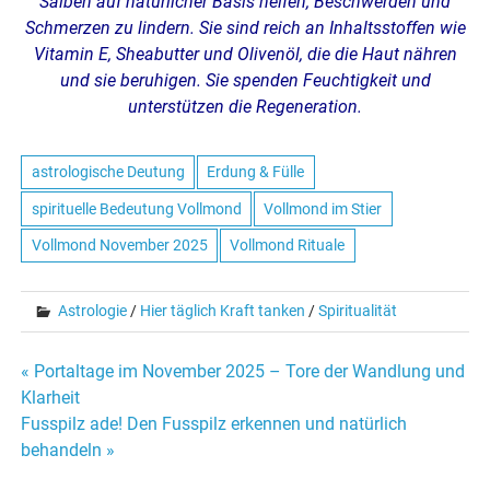
Salben auf natürlicher Basis helfen, Beschwerden und
Schmerzen zu lindern. Sie sind reich an Inhaltsstoffen wie
Vitamin E, Sheabutter und Olivenöl, die die Haut nähren
und sie beruhigen. Sie spenden Feuchtigkeit und
unterstützen die Regeneration.
astrologische Deutung
Erdung & Fülle
spirituelle Bedeutung Vollmond
Vollmond im Stier
Vollmond November 2025
Vollmond Rituale
Astrologie
/
Hier täglich Kraft tanken
/
Spiritualität
« Portaltage im November 2025 – Tore der Wandlung und
Beitrags-
Klarheit
Fusspilz ade! Den Fusspilz erkennen und natürlich
Navigation
behandeln »