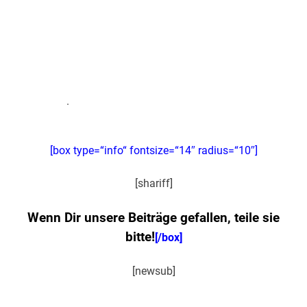
.
[box type=“info“ fontsize=“14″ radius=“10″]
[shariff]
Wenn Dir unsere Beiträge gefallen, teile sie
bitte!
[/box]
[newsub]