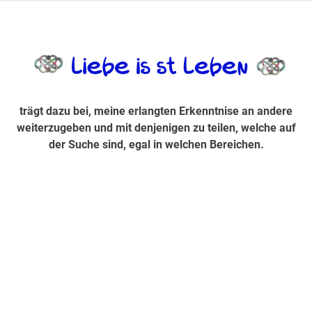
Zum
Inhalt
trägt dazu bei, diese mir erlangte Erkenntnis an andere
LiebeIsstLe
springen
weiterzugeben und mit denjenigen zu teilen, welche auf der
Suche sind, egal in welchen Bereichen.
trägt dazu bei, meine erlangten Erkenntnise an andere
weiterzugeben und mit denjenigen zu teilen, welche auf
der Suche sind, egal in welchen Bereichen.