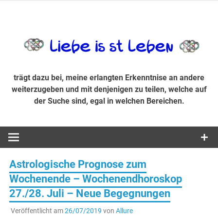
Zum
Inhalt
trägt dazu bei, diese mir erlangte Erkenntnis an andere
LiebeIsstLe
springen
weiterzugeben und mit denjenigen zu teilen, welche auf der
Suche sind, egal in welchen Bereichen.
trägt dazu bei, meine erlangten Erkenntnise an andere
weiterzugeben und mit denjenigen zu teilen, welche auf
der Suche sind, egal in welchen Bereichen.
Astrologische Prognose zum
Wochenende – Wochenendhoroskop
27./28. Juli – Neue Begegnungen
Veröffentlicht am
26/07/2019
von
Allure