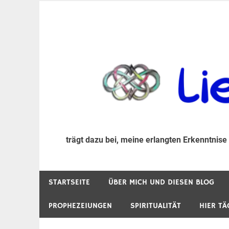
Zum
Inhalt
trägt dazu bei, diese mir erlangte Erkenntnis an
LiebeIsstLeben
springen
trägt dazu bei, meine erlangten Erkenntnise
STARTSEITE
ÜBER MICH UND DIESEN BLOG
PROPHEZEIUNGEN
SPIRITUALITÄT
HIER TÄ