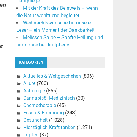
Hautpflege
hen
Mit der Kraft des Beinwells – wenn
die Natur wohltuend begleitet
Weihnachtswünsche für unsere
Leser – ein Moment der Dankbarkeit
Melissen-Salbe – Sanfte Heilung und
harmonische Hautpflege
t
KATEGORIEN
Aktuelles & Weltgeschehen
(806)
Allure
(703)
Astrologie
(866)
Cannabisöl Medizinisch
(30)
Chemotherapie
(45)
Essen & Ernährung
(243)
Gesundheit
(1.028)
Hier täglich Kraft tanken
(1.271)
Impfen
(87)