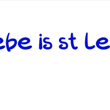
 andere weiterzugeben und mit denjenigen zu teilen, welche auf d