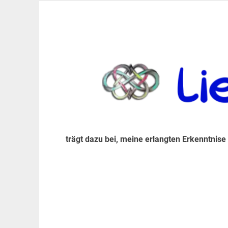
Zum
Inhalt
trägt dazu bei, diese mir erlangte Erkenntnis an
LiebeIsstLeben
springen
trägt dazu bei, meine erlangten Erkenntnise