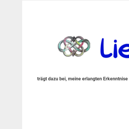
Zum
Inhalt
trägt dazu bei, diese mir erlangte Erkenntnis an
LiebeIsstLeben
springen
trägt dazu bei, meine erlangten Erkenntnise