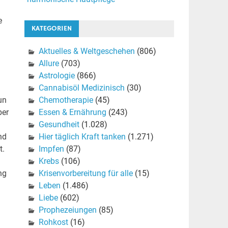
e
KATEGORIEN
Aktuelles & Weltgeschehen
(806)
Allure
(703)
Astrologie
(866)
Cannabisöl Medizinisch
(30)
Chemotherapie
(45)
un
Essen & Ernährung
(243)
ber
Gesundheit
(1.028)
Hier täglich Kraft tanken
(1.271)
nd
Impfen
(87)
t.
Krebs
(106)
Krisenvorbereitung für alle
(15)
ng
Leben
(1.486)
Liebe
(602)
Prophezeiungen
(85)
Rohkost
(16)