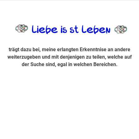
Zum
Inhalt
trägt dazu bei, diese mir erlangte Erkenntnis an andere
LiebeIsstLe
springen
weiterzugeben und mit denjenigen zu teilen, welche auf der
Suche sind, egal in welchen Bereichen.
trägt dazu bei, meine erlangten Erkenntnise an andere
weiterzugeben und mit denjenigen zu teilen, welche auf
der Suche sind, egal in welchen Bereichen.