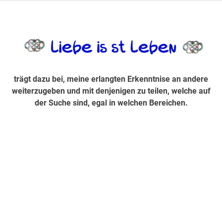
Zum
Inhalt
trägt dazu bei, diese mir erlangte Erkenntnis an andere
LiebeIsstLe
springen
weiterzugeben und mit denjenigen zu teilen, welche auf der
Suche sind, egal in welchen Bereichen.
trägt dazu bei, meine erlangten Erkenntnise an andere
weiterzugeben und mit denjenigen zu teilen, welche auf
der Suche sind, egal in welchen Bereichen.