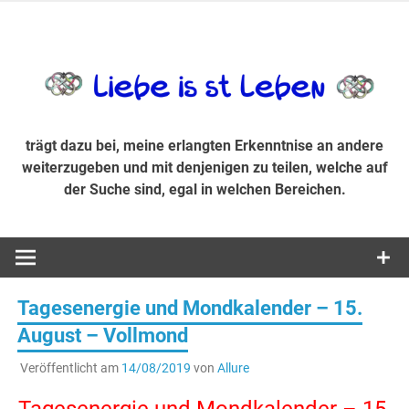
Zum
Inhalt
trägt dazu bei, diese mir erlangte Erkenntnis an andere
LiebeIsstLe
springen
weiterzugeben und mit denjenigen zu teilen, welche auf der
Suche sind, egal in welchen Bereichen.
trägt dazu bei, meine erlangten Erkenntnise an andere
weiterzugeben und mit denjenigen zu teilen, welche auf
der Suche sind, egal in welchen Bereichen.
Tagesenergie und Mondkalender – 15.
August – Vollmond
Veröffentlicht am
14/08/2019
von
Allure