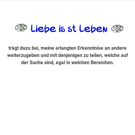
Zum
Inhalt
trägt dazu bei, diese mir erlangte Erkenntnis an andere
LiebeIsstLe
springen
weiterzugeben und mit denjenigen zu teilen, welche auf der
Suche sind, egal in welchen Bereichen.
trägt dazu bei, meine erlangten Erkenntnise an andere
weiterzugeben und mit denjenigen zu teilen, welche auf
der Suche sind, egal in welchen Bereichen.