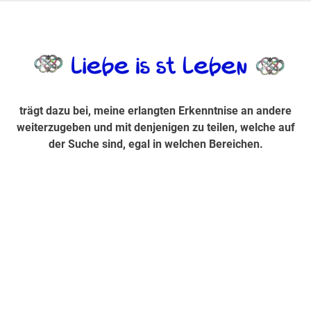
Zum
Inhalt
trägt dazu bei, diese mir erlangte Erkenntnis an andere
LiebeIsstLe
springen
weiterzugeben und mit denjenigen zu teilen, welche auf der
Suche sind, egal in welchen Bereichen.
trägt dazu bei, meine erlangten Erkenntnise an andere
weiterzugeben und mit denjenigen zu teilen, welche auf
der Suche sind, egal in welchen Bereichen.