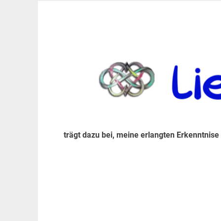
Zum
Inhalt
trägt dazu bei, diese mir erlangte Erkenntnis an
LiebeIsstLeben
springen
trägt dazu bei, meine erlangten Erkenntnise