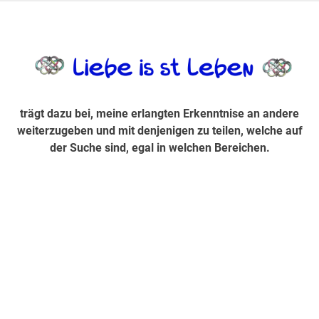
Zum
Inhalt
trägt dazu bei, diese mir erlangte Erkenntnis an andere
LiebeIsstLe
springen
weiterzugeben und mit denjenigen zu teilen, welche auf der
Suche sind, egal in welchen Bereichen.
trägt dazu bei, meine erlangten Erkenntnise an andere
weiterzugeben und mit denjenigen zu teilen, welche auf
der Suche sind, egal in welchen Bereichen.