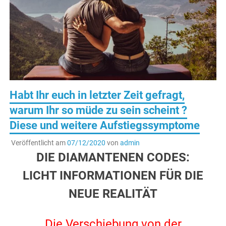
Habt Ihr euch in letzter Zeit gefragt,
warum Ihr so müde zu sein scheint ?
Diese und weitere Aufstiegssymptome
Veröffentlicht am
07/12/2020
von
admin
DIE DIAMANTENEN CODES:
LICHT INFORMATIONEN FÜR DIE
NEUE REALITÄT
.
Die Verschiebung von der