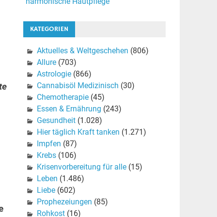
harmonische Hautpflege
KATEGORIEN
Aktuelles & Weltgeschehen
(806)
Allure
(703)
Astrologie
(866)
Cannabisöl Medizinisch
(30)
te
Chemotherapie
(45)
Essen & Ernährung
(243)
Gesundheit
(1.028)
Hier täglich Kraft tanken
(1.271)
Impfen
(87)
Krebs
(106)
Krisenvorbereitung für alle
(15)
Leben
(1.486)
Liebe
(602)
Prophezeiungen
(85)
e
Rohkost
(16)