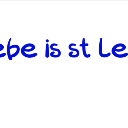
 andere weiterzugeben und mit denjenigen zu teilen, welche auf d