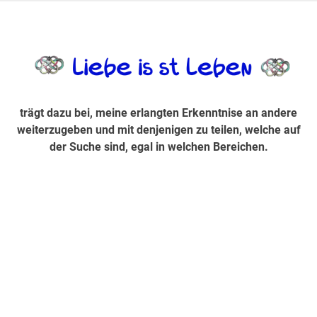
Zum
Inhalt
trägt dazu bei, diese mir erlangte Erkenntnis an andere
LiebeIsstLe
springen
weiterzugeben und mit denjenigen zu teilen, welche auf der
Suche sind, egal in welchen Bereichen.
trägt dazu bei, meine erlangten Erkenntnise an andere
weiterzugeben und mit denjenigen zu teilen, welche auf
der Suche sind, egal in welchen Bereichen.