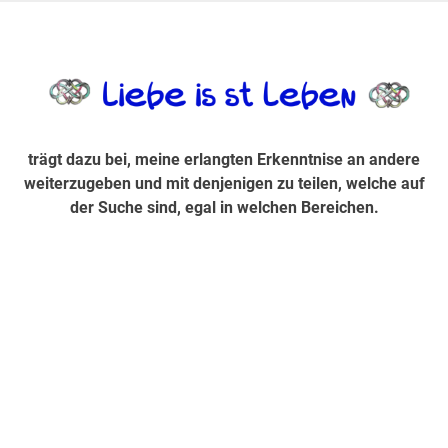
Zum
Inhalt
trägt dazu bei, diese mir erlangte Erkenntnis an andere
LiebeIsstLe
springen
weiterzugeben und mit denjenigen zu teilen, welche auf der
Suche sind, egal in welchen Bereichen.
trägt dazu bei, meine erlangten Erkenntnise an andere
weiterzugeben und mit denjenigen zu teilen, welche auf
der Suche sind, egal in welchen Bereichen.