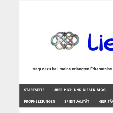
Zum
Inhalt
trägt dazu bei, diese mir erlangte Erkenntnis an
LiebeIsstLeben
springen
trägt dazu bei, meine erlangten Erkenntnise
STARTSEITE
ÜBER MICH UND DIESEN BLOG
PROPHEZEIUNGEN
SPIRITUALITÄT
HIER TÄ