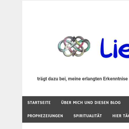
Zum
Inhalt
trägt dazu bei, diese mir erlangte Erkenntnis an
LiebeIsstLeben
springen
trägt dazu bei, meine erlangten Erkenntnise
STARTSEITE
ÜBER MICH UND DIESEN BLOG
PROPHEZEIUNGEN
SPIRITUALITÄT
HIER TÄ