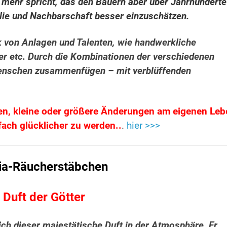
mehr spricht, das den Bauern aber über Jahrhunderte
ilie und Nachbarschaft besser einzuschätzen.
k von Anlagen und Talenten, wie handwerkliche
der etc. Durch die Kombinationen der verschiedenen
Menschen zusammenfügen – mit verblüffenden
en, kleine oder größere Änderungen am eigenen Le
ach glücklicher zu werden..
.
hier >>>
a-Räucherstäbchen
 Duft der Götter
sich dieser majestätische Duft in der Atmosphäre. Er