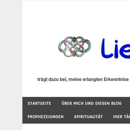
Zum
Inhalt
trägt dazu bei, diese mir erlangte Erkenntnis an
LiebeIsstLeben
springen
trägt dazu bei, meine erlangten Erkenntnise
STARTSEITE
ÜBER MICH UND DIESEN BLOG
PROPHEZEIUNGEN
SPIRITUALITÄT
HIER TÄ