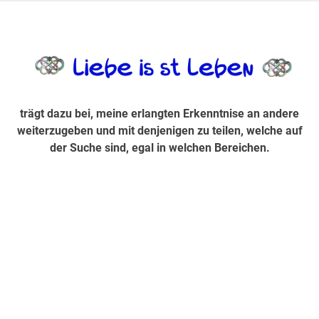
Zum
Inhalt
trägt dazu bei, diese mir erlangte Erkenntnis an andere
LiebeIsstLe
springen
weiterzugeben und mit denjenigen zu teilen, welche auf der
Suche sind, egal in welchen Bereichen.
trägt dazu bei, meine erlangten Erkenntnise an andere
weiterzugeben und mit denjenigen zu teilen, welche auf
der Suche sind, egal in welchen Bereichen.