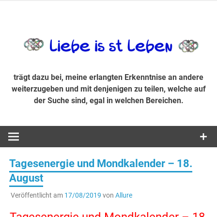
Zum
Inhalt
trägt dazu bei, diese mir erlangte Erkenntnis an andere
LiebeIsstLe
springen
weiterzugeben und mit denjenigen zu teilen, welche auf der
Suche sind, egal in welchen Bereichen.
trägt dazu bei, meine erlangten Erkenntnise an andere
weiterzugeben und mit denjenigen zu teilen, welche auf
der Suche sind, egal in welchen Bereichen.
Tagesenergie und Mondkalender – 18.
August
Veröffentlicht am
17/08/2019
von
Allure